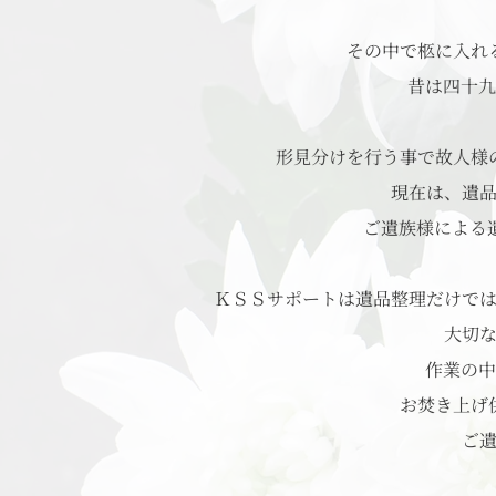
その中で柩に入れ
昔は四十九
形見分けを行う事で故人様
現在は、遺
ご遺族様による
ＫＳＳサポートは遺品整理だけで
大切
作業の中
お焚き上げ
ご