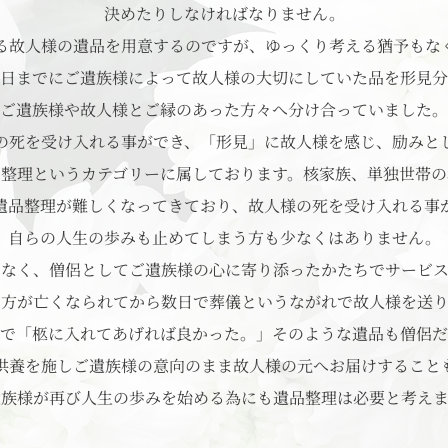
決めたりしなければなりません。
る故人様の遺品を用意するのですが、ゆっくり考える猶予もな
日までにご遺族様によって故人様の大切にしていた品を形見分
ご遺族様や故人様とご縁のあった方々へ分け合っていました。
の死を受け入れる事ができ、「形見」に故人様を感じ、励みと
品整理というカテゴリーに属しております。核家族、単独世帯の
遺品整理が難しくなってきており、故人様の死を受け入れる事
自らの人生の歩みも止めてしまう方も少なくはありません。
はなく、僧侶としてご遺族様の心に寄り添ったかたちでサービス
な方が亡くなられてから数日で葬儀というながれで故人様を送り
で「柩に入れてあげれば良かった。」そのような遺品も僧侶だ
供養を施しご遺族様の意向のまま故人様の元へお届けすること
遺族様が再び人生の歩みを始める為にも遺品整理は必要と考えま