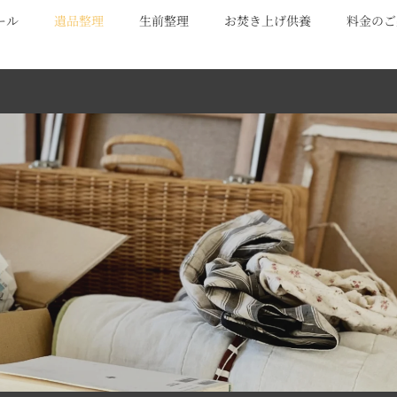
ール
遺品整理
生前整理
お焚き上げ供養
料金のご