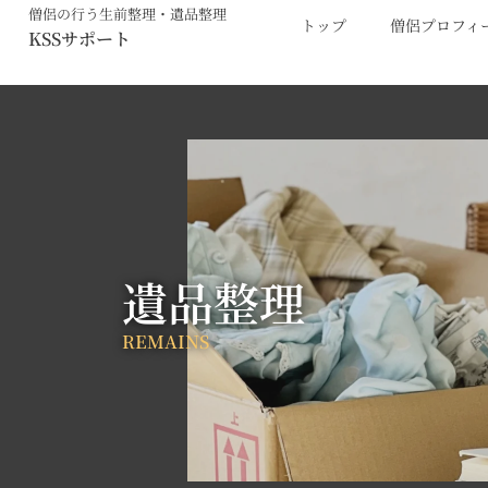
内
僧侶の行う生前整理・遺品整理
トップ
僧侶プロフィ
KSSサポート
容
を
ス
キ
ッ
プ
遺品整理
REMAINS